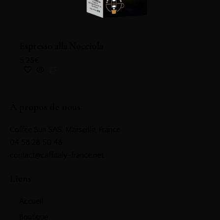
Espresso alla Nocciola
5.25
€
À propos de nous
Coffee Sun SAS, Marseille, France
04 58 28 50 48
contact@caffitaly-france.net
Liens
Accueil
Boutique