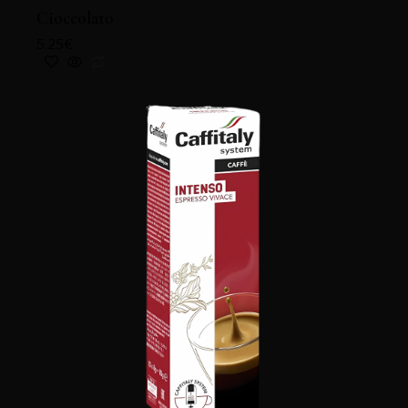
Cioccolato
5.25
€