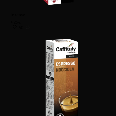
Intenso
4.25
€