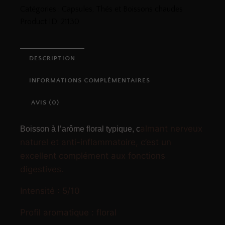
Catégories :
Capsules
,
Thés et Boissons chaudes
Product ID:
21130
DESCRIPTION
INFORMATIONS COMPLÉMENTAIRES
AVIS (0)
almant nerveux
Boisson à l’arôme floral typique, c
naturel et anti-inflammatoire, c’est un
excellent complément aux fonctions
digestives.
Intensité : 5/10
Profil aromatique : floral