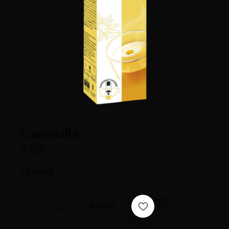
Camomilla
5.15
€
En stock
Acheter